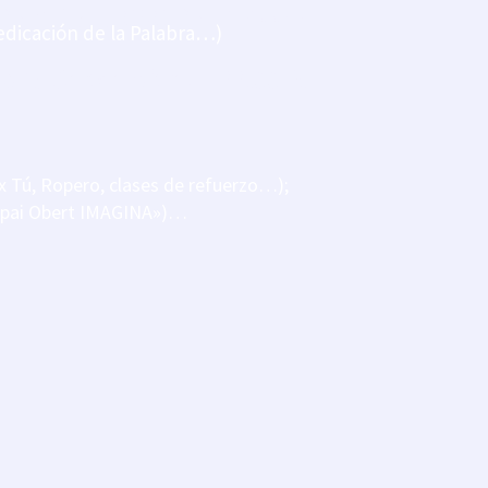
ÓN Y PREDICACIÓN:
12:00 h.*
edicación de la Palabra…)
 a 15 Septiembre):
11:00 h.
 x Tú, Ropero, clases de refuerzo…);
Espai Obert IMAGINA»)…