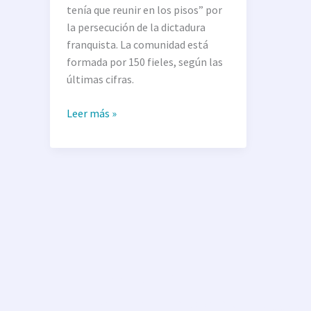
tenía que reunir en los pisos” por
la persecución de la dictadura
franquista. La comunidad está
formada por 150 fieles, según las
últimas cifras.
Leer más »
JUEVES
CULTO DE ORACIÓN:
19:00 h.