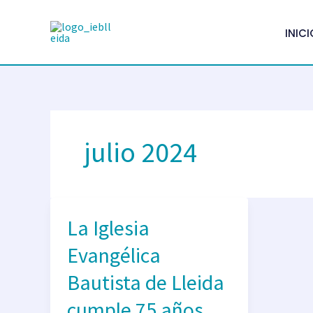
Ir
al
INICI
contenido
julio 2024
La
La Iglesia
Iglesia
Evangélica
Evangélica
Bautista
de
Bautista de Lleida
Lleida
cumple 75 años
cumple