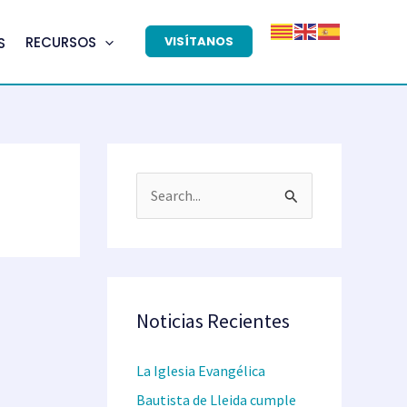
VISÍTANOS
RECURSOS
S
B
u
s
c
a
Noticias Recientes
r
La Iglesia Evangélica
p
Bautista de Lleida cumple
o