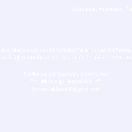
CULTO DE ADORACI
(Alabanza, Adoración, Pr
*VERANO
(15 Junio
OTROS HORARIOS
icios relacionados con Obra Social (Taller Dorcas, Un Temps
 de la iglesia (Unión de Mujeres, Unión de Jóvenes, ONG «
Escríbenos por WhatsApp o por correo.
*** WhatsApp:
636245074 ***
Correo: ieblleida43@gmail.com